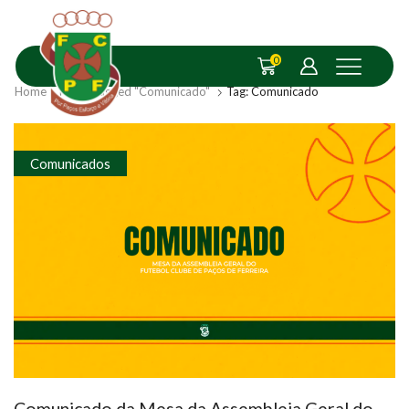
0
Home
Posts Tagged "Comunicado"
Tag: Comunicado
Comunicados
Comunicado da Mesa da Assembleia Geral do