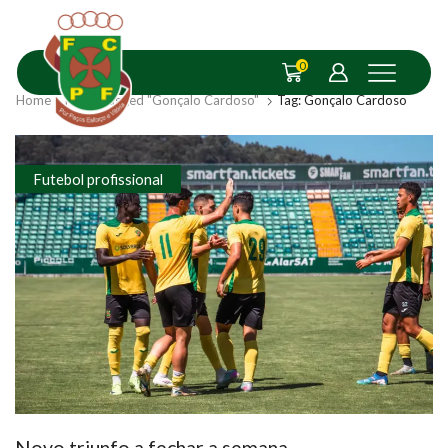
0
Home
Posts Tagged "Gonçalo Cardoso"
Tag: Gonçalo Cardoso
Futebol profissional
Novo triunfo a fechar a semana