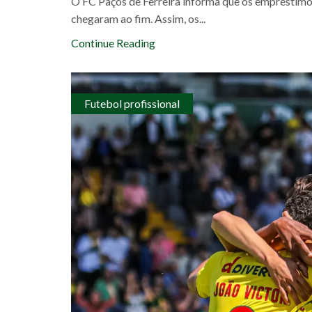
O FC Paços de Ferreira informa que os empréstimo
chegaram ao fim. Assim, os...
Continue Reading
Futebol profissional