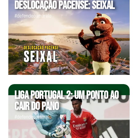
DESLOCAÇÃO PACENSE: SEIXAL
#defendeoamarelo
LIGA PORTUGAL 2: UM PONTO AO
CAIR DO PANO
#defendeoamarelo