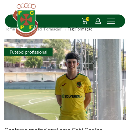
0
Home
Posts Tagged "Formação"
Tag: Formação
Futebol profissional
Contrato profissional para Gabi Coelho