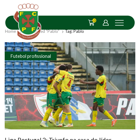
0
Home
Posts Tagged "Pablo"
Tag: Pablo
Futebol profissional
Liga Portugal 2: Triunfo na casa do líder