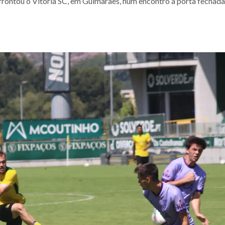
frontou o Vitória SC, em Guimarães, num encontro à porta fechada