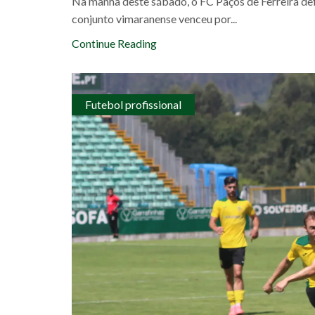
Na manhã deste sábado, o FC Paços de Ferreira de
conjunto vimaranense venceu por...
Continue Reading
Futebol profissional