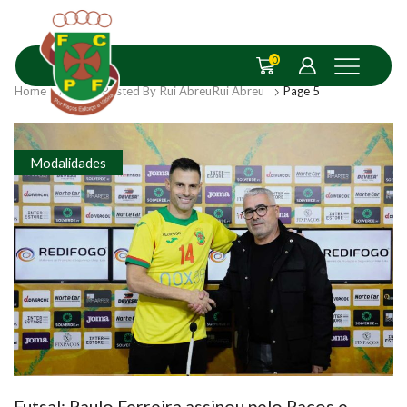
0
Home
Articles Posted By
Rui Abreu
Rui Abreu
Page 5
Modalidades
Futsal: Paulo Ferreira assinou pelo Paços e